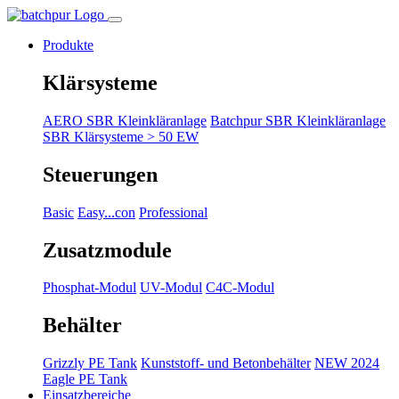
Produkte
Klärsysteme
AERO SBR Kleinkläranlage
Batchpur SBR Kleinkläranlage
SBR Klärsysteme > 50 EW
Steuerungen
Basic
Easy...con
Professional
Zusatzmodule
Phosphat-Modul
UV-Modul
C4C-Modul
Behälter
Grizzly PE Tank
Kunststoff- und Betonbehälter
NEW 2024
Eagle PE Tank
Einsatzbereiche