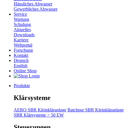
Häusliches Abwasser
Gewerbliches Abwasser
Service
Wartung
Schulung
Aktuelles
Downloads
Karriere
Webportal
Forschung
Kontakt
Deutsch
English
Online Shop
Produkte
Klärsysteme
AERO SBR Kleinkläranlage
Batchpur SBR Kleinkläranlage
SBR Klärsysteme > 50 EW
Steuerungen